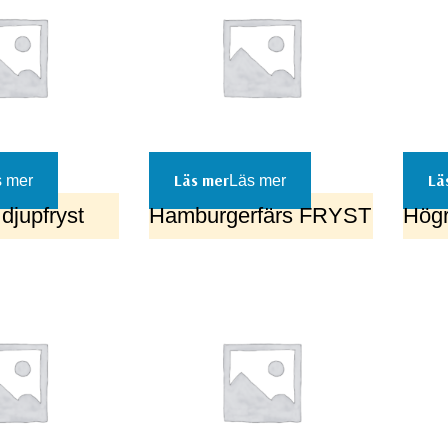
 mer
Läs mer
djupfryst
Hamburgerfärs FRYST
Högr