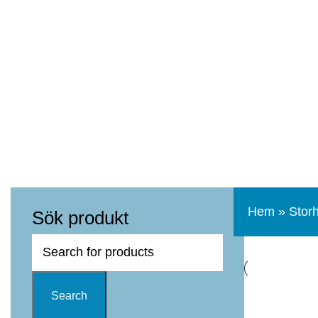
Hem
»
Storh
Sök produkt
Search