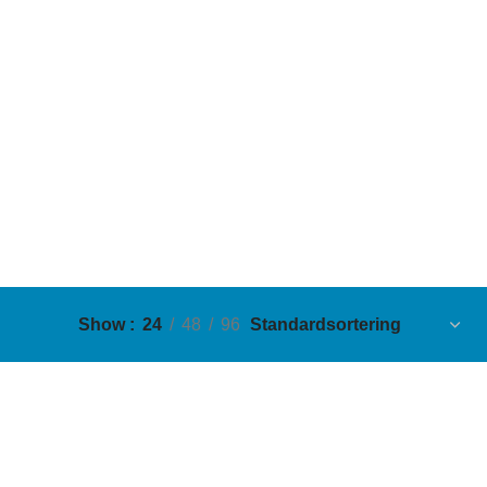
Show
24
48
96