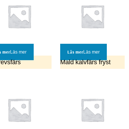
Läs mer
Läs mer
evsfärs
Mald kalvfärs fryst