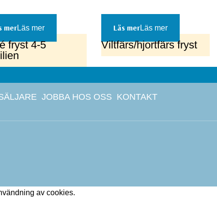
Läs mer
Läs mer
é fryst 4-5
Viltfärs/hjortfärs fryst
ilien
SÄLJARE
JOBBA HOS OSS
KONTAKT
användning av cookies.