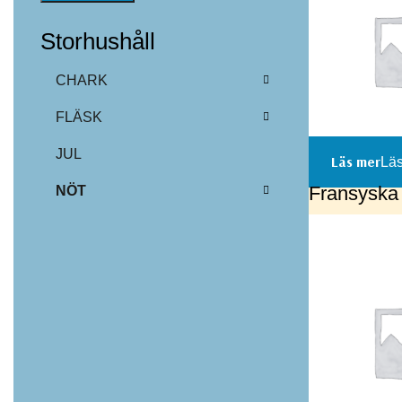
Storhushåll
CHARK
FLÄSK
JUL
Läs
Fransyska 
NÖT