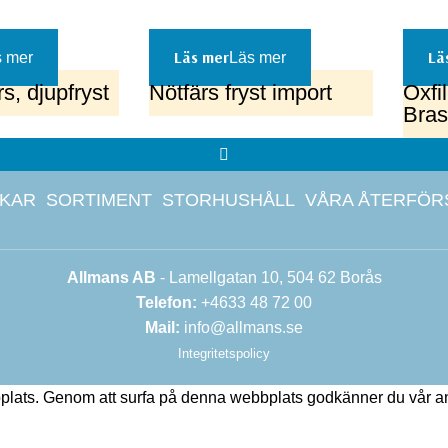
 mer
Läs mer
s, djupfryst
Nötfärs fryst import
Oxfil
Bras
CKAR
SORTIMENT
STORHUSHÅLL
VÅRA ÅTERFÖR
Allmans AB
-
Lamellgatan 10
, 504 62 Borås
Telefon:
+4633 48 72 00
Mail:
info@allmans.se
Integritetspolicy
ebbplats. Genom att surfa på denna webbplats godkänner du vår 