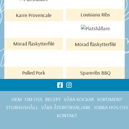
LÄS MER
LÄS MER
Louisiana Ribs
Karre Provencale
LÄS MER
LÄS MER
Mörad fläskytterfilé
Mörad fläskytterfilé
LÄS MER
LÄS MER
Pulled Pork
Spareribs BBQ
HEM
OM OSS
RECEPT
VÅRA KOCKAR
SORTIMENT
STORHUSHÅLL
VÅRA ÅTERFÖRSÄLJARE
JOBBA HOS OSS
KONTAKT