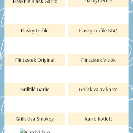
Fläskytterfilé
Fläskfilé Black Garlic
LÄS MER
LÄS MER
Fläskytterfilé
Fläskytterfilé BBQ
LÄS MER
LÄS MER
Flintastek Original
Flintastek Vitlök
LÄS MER
LÄS MER
Grillfilé Garlic
Grillskiva av karre
LÄS MER
LÄS MER
Grillskiva Smokey
Karré kotlett