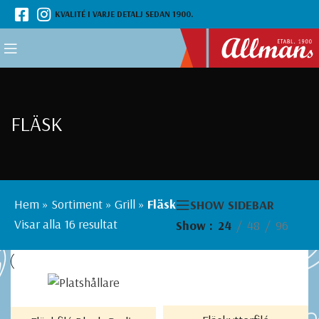
KVALITÉ I VARJE DETALJ SEDAN 1900.
FLÄSK
Hem
»
Sortiment
»
Grill
»
Fläsk
SHOW SIDEBAR
Visar alla 16 resultat
Show
24
48
96
LÄS MER
LÄS MER