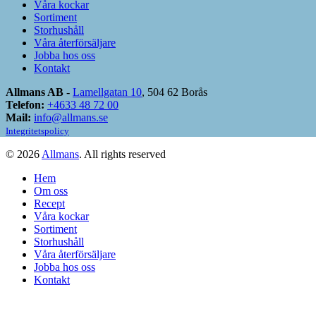
Våra kockar
Sortiment
Storhushåll
Våra återförsäljare
Jobba hos oss
Kontakt
Allmans AB
-
Lamellgatan 10
, 504 62 Borås
Telefon:
+4633 48 72 00
Mail:
info@allmans.se
Integritetspolicy
© 2026
Allmans
. All rights reserved
Hem
Om oss
Recept
Våra kockar
Sortiment
Storhushåll
Våra återförsäljare
Jobba hos oss
Kontakt