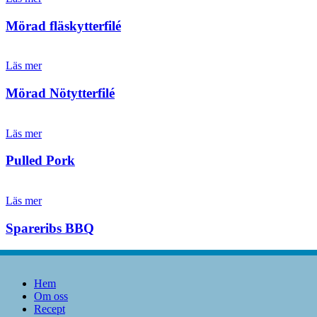
Mörad fläskytterfilé
Läs mer
Mörad Nötytterfilé
Läs mer
Pulled Pork
Läs mer
Spareribs BBQ
Hem
Om oss
Recept