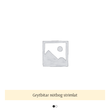
Grytbitar nötbog strimlat