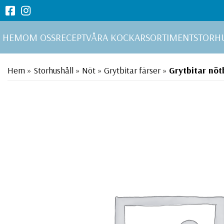
HEM
OM OSS
RECEPT
VÅRA KOCKAR
SORTIMENT
STORH
Hem
»
Storhushåll
»
Nöt
»
Grytbitar färser
»
Grytbitar nöt