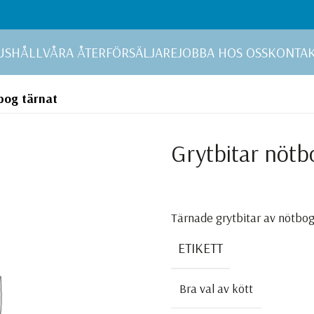
USHÅLL
VÅRA ÅTERFÖRSÄLJARE
JOBBA HOS OSS
KONTA
bog tärnat
Grytbitar nötb
Tärnade grytbitar av nötbog
ETIKETT
Bra val av kött