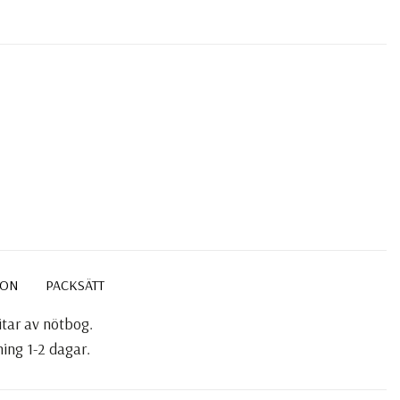
ION
PACKSÄTT
itar av nötbog.
ing 1-2 dagar.