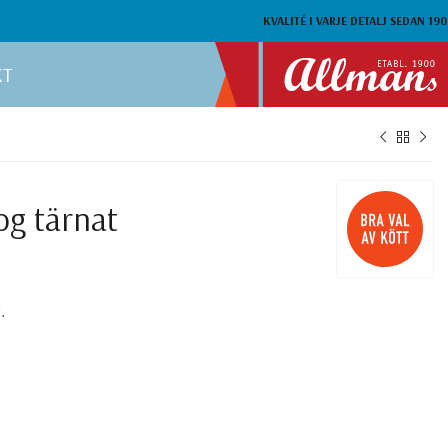
KVALITÉ I VARJE DETALJ SEDAN 190
KT
og tärnat
.