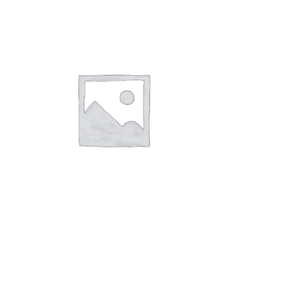
Läs mer
Revben sågade djupfrysta