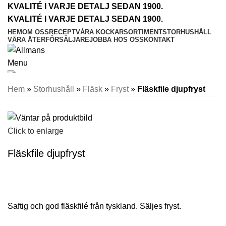
KVALITÉ I VARJE DETALJ SEDAN 1900.
KVALITÉ I VARJE DETALJ SEDAN 1900.
HEM
OM OSS
RECEPT
VÅRA KOCKAR
SORTIMENT
STORHUSHÅLL
VÅRA ÅTERFÖRSÄLJARE
JOBBA HOS OSS
KONTAKT
Menu
Hem
»
Storhushåll
»
Fläsk
»
Fryst
»
Fläskfile djupfryst
Click to enlarge
Fläskfile djupfryst
Saftig och god fläskfilé från tyskland. Säljes fryst.