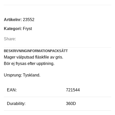
Artikelnr:
23552
Kategori:
Fryst
Share:
BESKRIVNING
INFORMATION
PACKSÄTT
Mager välputsad fläskfile av gris.
Bör ej frysas efter upptining.
Ursprung: Tyskland.
EAN:
721544
Durability:
360D