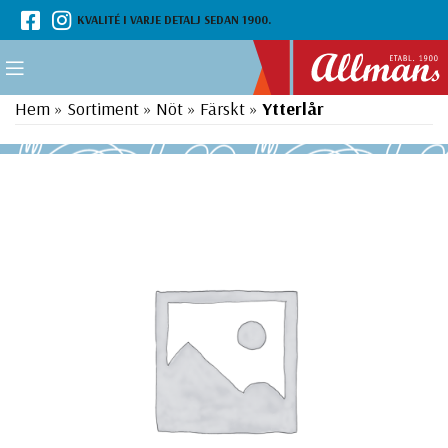
KVALITÉ I VARJE DETALJ SEDAN 1900.
Hem
»
Sortiment
»
Nöt
»
Färskt
»
Ytterlår