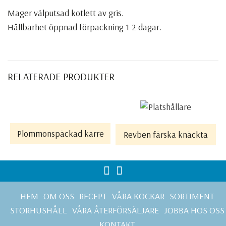
Mager välputsad kotlett av gris.
Hållbarhet öppnad förpackning 1-2 dagar.
RELATERADE PRODUKTER
LÄS MER
LÄS MER
Plommonspäckad karre
Revben färska knäckta
HEM
OM OSS
RECEPT
VÅRA KOCKAR
SORTIMENT
STORHUSHÅLL
VÅRA ÅTERFÖRSÄLJARE
JOBBA HOS OSS
KONTAKT