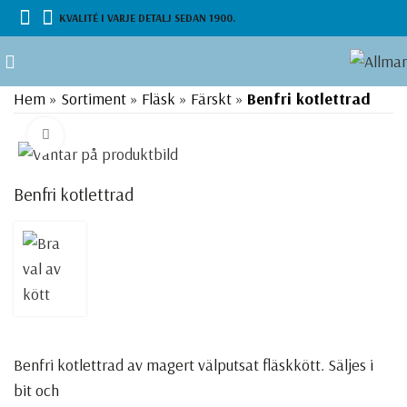
KVALITÉ I VARJE DETALJ SEDAN 1900.
Hem
»
Sortiment
»
Fläsk
»
Färskt
»
Benfri kotlettrad
Click to enlarge
Benfri kotlettrad
Benfri kotlettrad av magert välputsat fläskkött. Säljes i
bit och