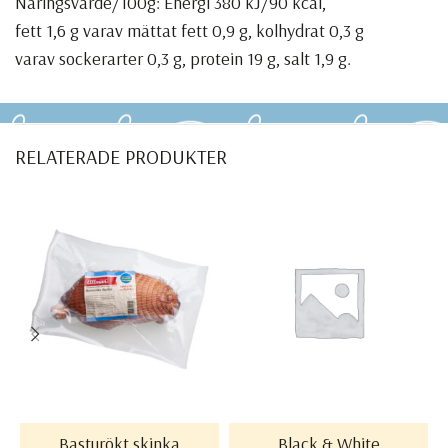
Näringsvärde/100g: Energi 380 kJ/90 kcal,
fett 1,6 g varav mättat fett 0,9 g, kolhydrat 0,3 g
varav sockerarter 0,3 g, protein 19 g, salt 1,9 g.
RELATERADE PRODUKTER
LÄS MER
LÄS MER
Basturökt skinka
Black & White