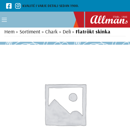
KVALITÉ I VARJE DETALJ SEDAN 1900.
Hem
»
Sortiment
»
Chark
»
Deli
»
Flatrökt skinka